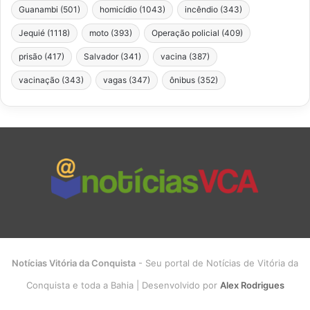
Guanambi
(501)
homicídio
(1043)
incêndio
(343)
Jequié
(1118)
moto
(393)
Operação policial
(409)
prisão
(417)
Salvador
(341)
vacina
(387)
vacinação
(343)
vagas
(347)
ônibus
(352)
Notícias Vitória da Conquista
- Seu portal de Notícias de Vitória da
Conquista e toda a Bahia | Desenvolvido por
Alex Rodrigues