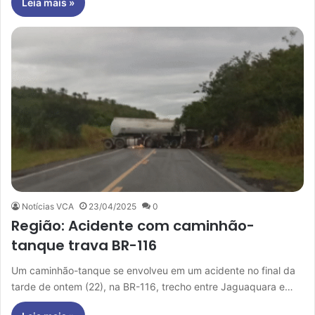
Leia mais »
Notícias VCA
23/04/2025
0
Região: Acidente com caminhão-
tanque trava BR-116
Um caminhão-tanque se envolveu em um acidente no final da
tarde de ontem (22), na BR-116, trecho entre Jaguaquara e…