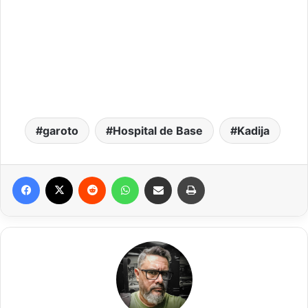
garoto
Hospital de Base
Kadija
Facebook
X
Reddit
WhatsApp
Compartilhar via e-mail
Imprimir