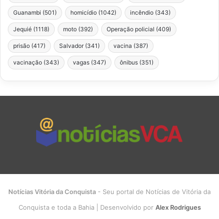
Guanambi
(501)
homicídio
(1042)
incêndio
(343)
Jequié
(1118)
moto
(392)
Operação policial
(409)
prisão
(417)
Salvador
(341)
vacina
(387)
vacinação
(343)
vagas
(347)
ônibus
(351)
Notícias Vitória da Conquista
- Seu portal de Notícias de Vitória da
Conquista e toda a Bahia | Desenvolvido por
Alex Rodrigues