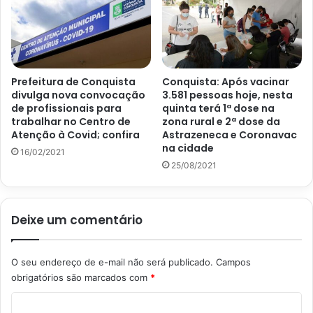
Prefeitura de Conquista
Conquista: Após vacinar
divulga nova convocação
3.581 pessoas hoje, nesta
de profissionais para
quinta terá 1ª dose na
trabalhar no Centro de
zona rural e 2ª dose da
Atenção à Covid; confira
Astrazeneca e Coronavac
na cidade
16/02/2021
25/08/2021
Deixe um comentário
O seu endereço de e-mail não será publicado.
Campos
obrigatórios são marcados com
*
C