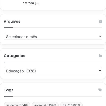
estrada [...
Arquivos
Arquivos
Categorias
Categorias
Tags
acidente
(3646)
apreensão
(398)
BR-116
(962)