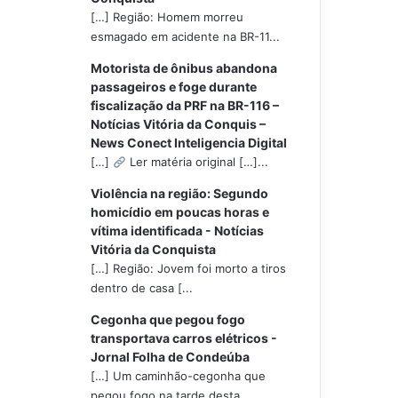
[…] Região: Homem morreu
esmagado em acidente na BR-11...
Motorista de ônibus abandona
passageiros e foge durante
fiscalização da PRF na BR-116 –
Notícias Vitória da Conquis –
News Conect Inteligencia Digital
[…]
Ler matéria original […]...
Violência na região: Segundo
homicídio em poucas horas e
vítima identificada - Notícias
Vitória da Conquista
[…] Região: Jovem foi morto a tiros
dentro de casa [...
Cegonha que pegou fogo
transportava carros elétricos -
Jornal Folha de Condeúba
[…] Um caminhão-cegonha que
pegou fogo na tarde desta...