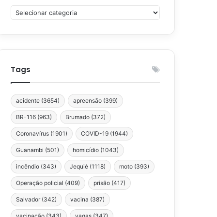
Categorias
Tags
acidente
(3654)
apreensão
(399)
BR-116
(963)
Brumado
(372)
Coronavírus
(1901)
COVID-19
(1944)
Guanambi
(501)
homicídio
(1043)
incêndio
(343)
Jequié
(1118)
moto
(393)
Operação policial
(409)
prisão
(417)
Salvador
(342)
vacina
(387)
vacinação
(343)
vagas
(347)