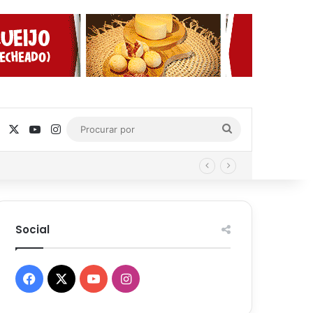
Facebook
X
YouTube
Instagram
Procurar
por
Social
Facebook
X
YouTube
Instagram