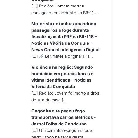
[…] Região: Homem morreu
esmagado em acidente na BR-11...
Motorista de ônibus abandona
passageiros e foge durante
fiscalização da PRF na BR-116 –
Notícias Vitória da Conquis –
News Conect Inteligencia Digital
[…]
Ler matéria original […]...
Violência na região: Segundo
homicídio em poucas horas e
vítima identificada - Notícias
Vitória da Conquista
[…] Região: Jovem foi morto a tiros
dentro de casa [...
Cegonha que pegou fogo
transportava carros elétricos -
Jornal Folha de Condeúba
[…] Um caminhão-cegonha que
pegou fogo na tarde desta...