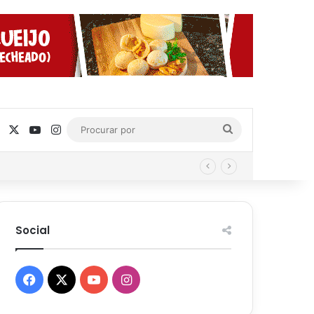
Facebook
X
YouTube
Instagram
Procurar
por
Social
Facebook
X
YouTube
Instagram