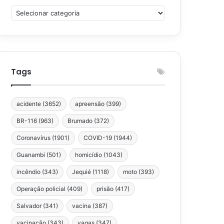
Categorias
Tags
acidente
(3652)
apreensão
(399)
BR-116
(963)
Brumado
(372)
Coronavírus
(1901)
COVID-19
(1944)
Guanambi
(501)
homicídio
(1043)
incêndio
(343)
Jequié
(1118)
moto
(393)
Operação policial
(409)
prisão
(417)
Salvador
(341)
vacina
(387)
vacinação
(343)
vagas
(347)