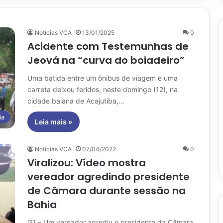
Notícias VCA
13/01/2025
0
Acidente com Testemunhas de
Jeová na “curva do boiadeiro”
Uma batida entre um ônibus de viagem e uma
carreta deixou feridos, neste domingo (12), na
cidade baiana de Acajutiba,…
ia
Leia mais »
Notícias VCA
07/04/2022
0
Viralizou: Vídeo mostra
vereador agredindo presidente
de Câmara durante sessão na
Bahia
G1 – Um vereador agrediu o presidente da Câmara