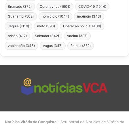
Brumado
(372)
Coronavírus
(1901)
COVID-19
(1944)
Guanambi
(502)
homicídio
(1044)
incêndio
(343)
Jequié
(1119)
moto
(393)
Operação policial
(409)
prisão
(417)
Salvador
(342)
vacina
(387)
vacinação
(343)
vagas
(347)
ônibus
(352)
Notícias Vitória da Conquista
- Seu portal de Notícias de Vitória da