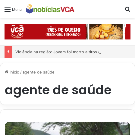
Pr
Menu
Violência na região: Jovem foi morto a tiros dentro de casa
Início
/
agente de saúde
agente de saúde