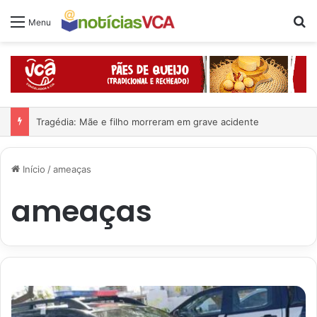
Pr
Menu
Tragédia: Mãe e filho morreram em grave acidente
Início
/
ameaças
ameaças