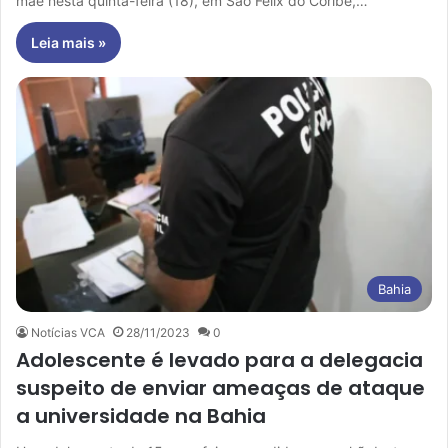
mãe nesta quinta-feira (18), em São Félix do Coribe,…
Leia mais »
Bahia
Notícias VCA
28/11/2023
0
Adolescente é levado para a delegacia
suspeito de enviar ameaças de ataque
a universidade na Bahia