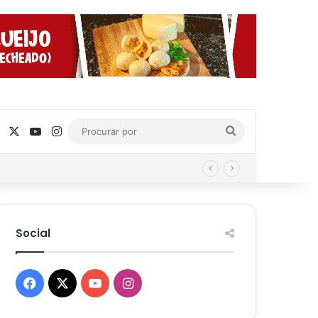
Facebook
X
YouTube
Instagram
Procurar
por
Social
Facebook
X
YouTube
Instagram