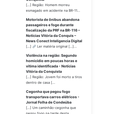
[…] Região: Homem morreu
esmagado em acidente na BR-11...
Motorista de ônibus abandona
passageiros e foge durante
fiscalização da PRF na BR-116 –
Notícias Vitória da Conquis –
News Conect Inteligencia Digital
[…]
Ler matéria original […]...
Violência na região: Segundo
homicídio em poucas horas e
vítima identificada - Notícias
Vitória da Conquista
[…] Região: Jovem foi morto a tiros
dentro de casa [...
Cegonha que pegou fogo
transportava carros elétricos -
Jornal Folha de Condeúba
[…] Um caminhão-cegonha que
pegou fogo na tarde desta...