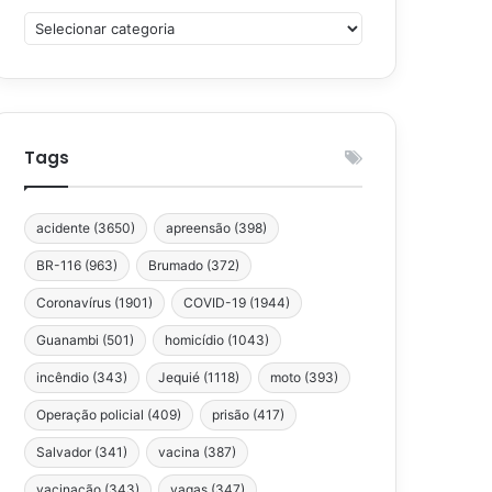
Categorias
Tags
acidente
(3650)
apreensão
(398)
BR-116
(963)
Brumado
(372)
Coronavírus
(1901)
COVID-19
(1944)
Guanambi
(501)
homicídio
(1043)
incêndio
(343)
Jequié
(1118)
moto
(393)
Operação policial
(409)
prisão
(417)
Salvador
(341)
vacina
(387)
vacinação
(343)
vagas
(347)