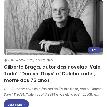
Brasil
Notícias VCA
26/10/2021
0
Gilberto Braga, autor das novelas ‘Vale
Tudo’, ‘Dancin’ Days’ e ‘Celebridade’,
morre aos 75 anos
G1 – Autor de novelas clássicas da TV brasileira, como “Dancin’
Days” (1978), “Vale Tudo” (1988) e “Celebridade” (2003), e…
Leia mais »