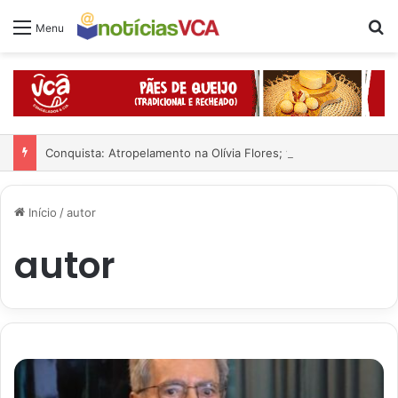
Pr
Menu
Conquista: Atropelamento na Olívia Flores; veja o vídeo
Início
/
autor
autor