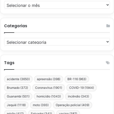
Arquivos
Categorias
Categorias
Tags
acidente
(3650)
apreensão
(398)
BR-116
(963)
Brumado
(372)
Coronavírus
(1901)
COVID-19
(1944)
Guanambi
(501)
homicídio
(1043)
incêndio
(343)
Jequié
(1118)
moto
(393)
Operação policial
(409)
prisão
(417)
Salvador
(341)
vacina
(387)