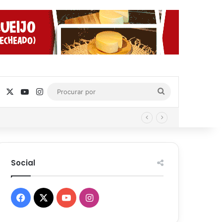
Facebook
X
YouTube
Instagram
Procurar
por
Social
Facebook
X
YouTube
Instagram