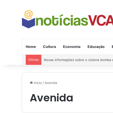
Home
Cultura
Economia
Educação
Últimas
Região: Briga com machado quase acaba em
Início
/
Avenida
Avenida