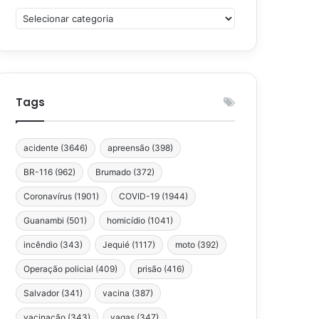
Categorias
Tags
acidente
(3646)
apreensão
(398)
BR-116
(962)
Brumado
(372)
Coronavírus
(1901)
COVID-19
(1944)
Guanambi
(501)
homicídio
(1041)
incêndio
(343)
Jequié
(1117)
moto
(392)
Operação policial
(409)
prisão
(416)
Salvador
(341)
vacina
(387)
vacinação
(343)
vagas
(347)