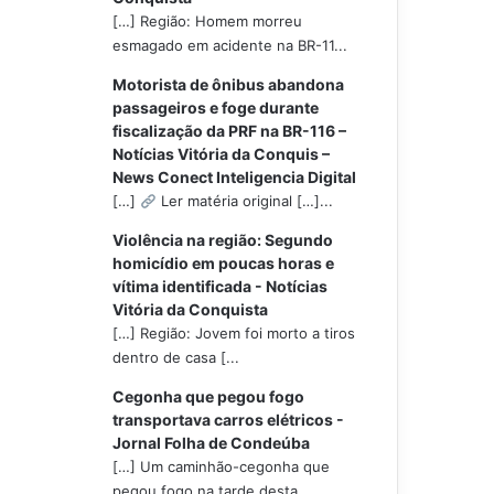
[…] Região: Homem morreu
esmagado em acidente na BR-11...
Motorista de ônibus abandona
passageiros e foge durante
fiscalização da PRF na BR-116 –
Notícias Vitória da Conquis –
News Conect Inteligencia Digital
[…]
Ler matéria original […]...
Violência na região: Segundo
homicídio em poucas horas e
vítima identificada - Notícias
Vitória da Conquista
[…] Região: Jovem foi morto a tiros
dentro de casa [...
Cegonha que pegou fogo
transportava carros elétricos -
Jornal Folha de Condeúba
[…] Um caminhão-cegonha que
pegou fogo na tarde desta...