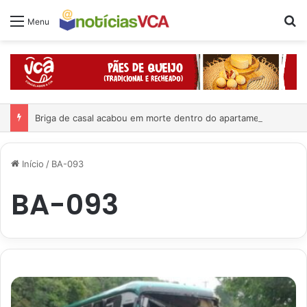
Pr
Menu
Briga de casal acabou em morte dentro do apartamento
Início
/
BA-093
BA-093