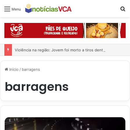
Pr
Menu
Violência na região: Jovem foi morto a tiros dentro de casa
Início
/
barragens
barragens