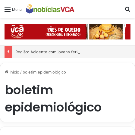
Pr
Menu
Região: Acidente com jovens feridos
Início
/
boletim epidemiológico
boletim
epidemiológico