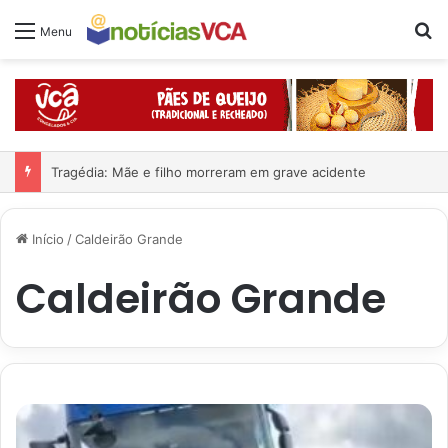
Pr
Menu
Tragédia: Mãe e filho morreram em grave acidente
Início
/
Caldeirão Grande
Caldeirão Grande