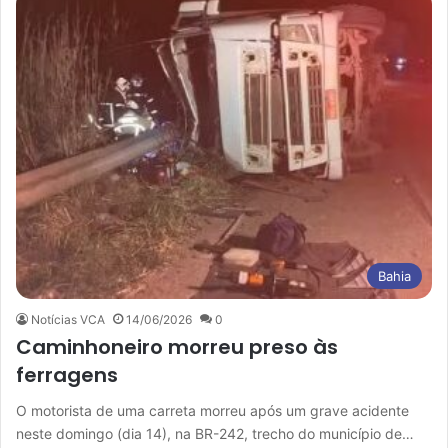
Bahia
Notícias VCA
14/06/2026
0
Caminhoneiro morreu preso às
ferragens
O motorista de uma carreta morreu após um grave acidente
neste domingo (dia 14), na BR-242, trecho do município de…