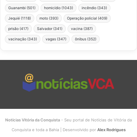
Guanambi
(501)
homicídio
(1043)
incêndio
(343)
Jequié
(1118)
moto
(393)
Operação policial
(409)
prisão
(417)
Salvador
(341)
vacina
(387)
vacinação
(343)
vagas
(347)
ônibus
(352)
Notícias Vitória da Conquista
- Seu portal de Notícias de Vitória da
Conquista e toda a Bahia | Desenvolvido por
Alex Rodrigues