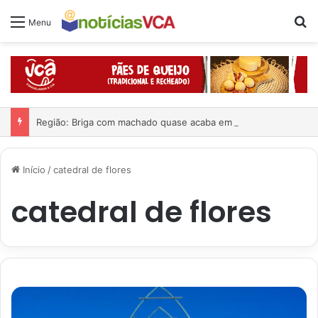
Pr
Menu
Região: Briga com machado quase acaba em tragédia
Início
/
catedral de flores
catedral de flores