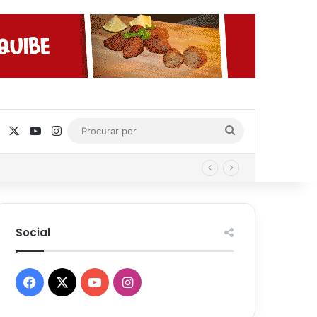
Facebook
X
YouTube
Instagram
Procurar
por
Social
Facebook
X
YouTube
Instagram