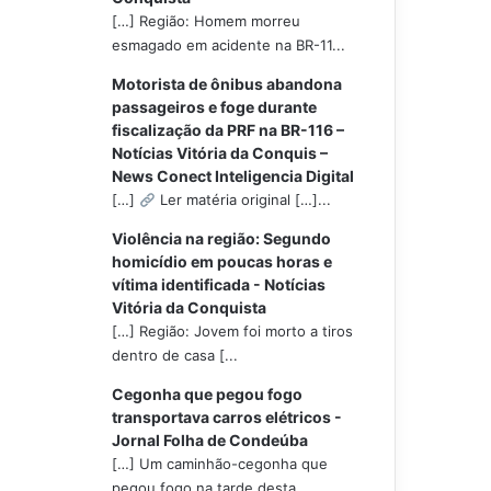
[…] Região: Homem morreu
esmagado em acidente na BR-11...
Motorista de ônibus abandona
passageiros e foge durante
fiscalização da PRF na BR-116 –
Notícias Vitória da Conquis –
News Conect Inteligencia Digital
[…]
Ler matéria original […]...
Violência na região: Segundo
homicídio em poucas horas e
vítima identificada - Notícias
Vitória da Conquista
[…] Região: Jovem foi morto a tiros
dentro de casa [...
Cegonha que pegou fogo
transportava carros elétricos -
Jornal Folha de Condeúba
[…] Um caminhão-cegonha que
pegou fogo na tarde desta...