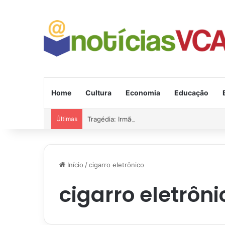
Home
Cultura
Economia
Educação
Últimas
Tragédia: Irmão de prefeito morreu afogado 
Início
/
cigarro eletrônico
cigarro eletrôni