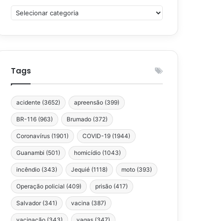
Categorias
Tags
acidente
(3652)
apreensão
(399)
BR-116
(963)
Brumado
(372)
Coronavírus
(1901)
COVID-19
(1944)
Guanambi
(501)
homicídio
(1043)
incêndio
(343)
Jequié
(1118)
moto
(393)
Operação policial
(409)
prisão
(417)
Salvador
(341)
vacina
(387)
vacinação
(343)
vagas
(347)