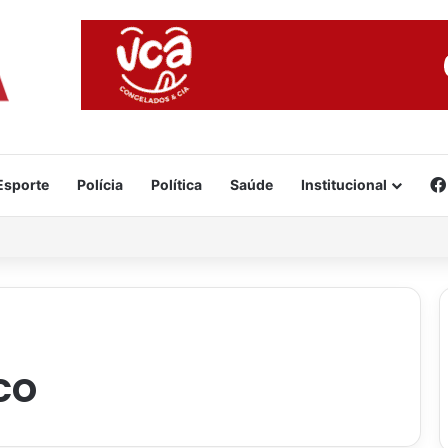
Esporte
Polícia
Política
Saúde
Institucional
na piscina após cair de cadeira de rodas
co