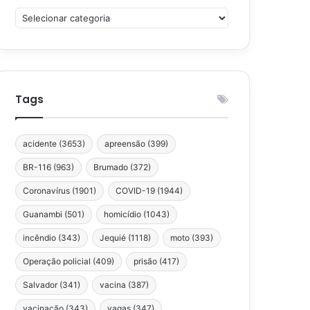
Categorias
Tags
acidente
(3653)
apreensão
(399)
BR-116
(963)
Brumado
(372)
Coronavírus
(1901)
COVID-19
(1944)
Guanambi
(501)
homicídio
(1043)
incêndio
(343)
Jequié
(1118)
moto
(393)
Operação policial
(409)
prisão
(417)
Salvador
(341)
vacina
(387)
vacinação
(343)
vagas
(347)