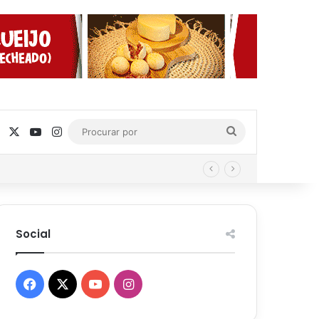
Facebook
X
YouTube
Instagram
Procurar
por
Social
Facebook
X
YouTube
Instagram