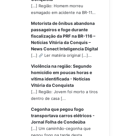
[…] Região: Homem morreu
esmagado em acidente na BR-11...
Motorista de ônibus abandona
passageiros e foge durante
fiscalização da PRF na BR-116 –
Notícias Vitória da Conquis –
News Conect Inteligencia Digital
[…]
Ler matéria original […]...
Violência na região: Segundo
homicídio em poucas horas e
vítima identificada - Notícias
Vitória da Conquista
[…] Região: Jovem foi morto a tiros
dentro de casa [...
Cegonha que pegou fogo
transportava carros elétricos -
Jornal Folha de Condeúba
[…] Um caminhão-cegonha que
pegou fogo na tarde desta...