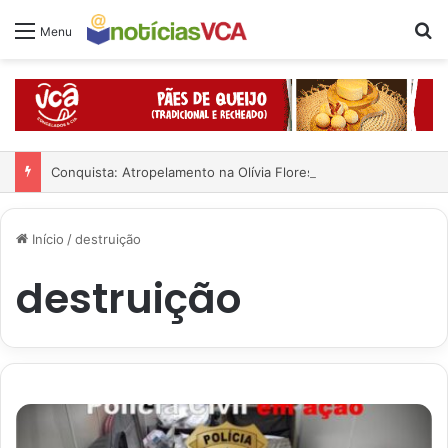
Pr
Menu
Conquista: Atropelamento na Olívia Flores; veja o vídeo
Início
/
destruição
destruição