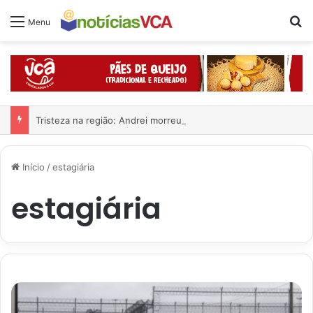
Pr
Menu
Tristeza na região: Andrei morreu em grave acidente
Início
/
estagiária
estagiária