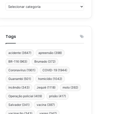
Categorias
Tags
acidente
(3647)
apreensão
(398)
BR-116
(963)
Brumado
(372)
Coronavírus
(1901)
COVID-19
(1944)
Guanambi
(501)
homicídio
(1042)
incêndio
(343)
Jequié
(1118)
moto
(392)
Operação policial
(409)
prisão
(417)
Salvador
(341)
vacina
(387)
vacinação
(343)
vagas
(347)