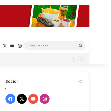
Facebook
X
YouTube
Instagram
Procurar
por
Social
Facebook
X
YouTube
Instagram