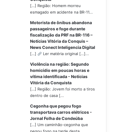
[…] Região: Homem morreu
esmagado em acidente na BR-11...
Motorista de ônibus abandona
passageiros e foge durante
fiscalização da PRF na BR-116 –
Notícias Vitória da Conquis –
News Conect Inteligencia Digital
[…]
Ler matéria original […]...
Violência na região: Segundo
homicídio em poucas horas e
vítima identificada - Notícias
Vitória da Conquista
[…] Região: Jovem foi morto a tiros
dentro de casa [...
Cegonha que pegou fogo
transportava carros elétricos -
Jornal Folha de Condeúba
[…] Um caminhão-cegonha que
pegou fogo na tarde desta...