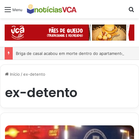
Pr
Menu
Briga de casal acabou em morte dentro do apartamento
Início
/
ex-detento
ex-detento