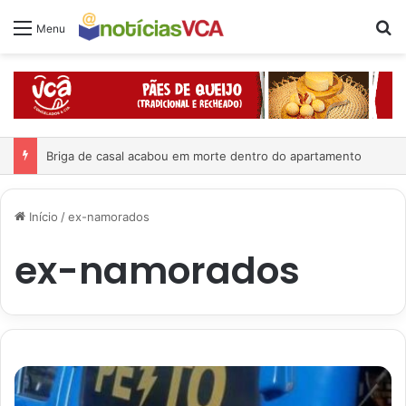
Pr
Menu
Briga de casal acabou em morte dentro do apartamento
Início
/
ex-namorados
ex-namorados