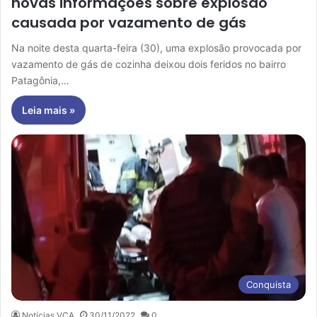
novas informações sobre explosão
causada por vazamento de gás
Na noite desta quarta-feira (30), uma explosão provocada por
vazamento de gás de cozinha deixou dois feridos no bairro
Patagônia,…
Leia mais »
Conquista
Notícias VCA
30/11/2022
0