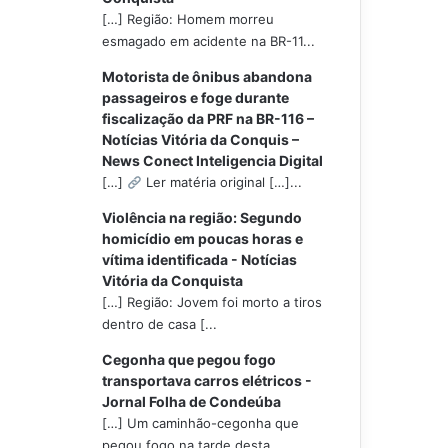
[…] Região: Homem morreu
esmagado em acidente na BR-11...
Motorista de ônibus abandona
passageiros e foge durante
fiscalização da PRF na BR-116 –
Notícias Vitória da Conquis –
News Conect Inteligencia Digital
[…]
Ler matéria original […]...
Violência na região: Segundo
homicídio em poucas horas e
vítima identificada - Notícias
Vitória da Conquista
[…] Região: Jovem foi morto a tiros
dentro de casa [...
Cegonha que pegou fogo
transportava carros elétricos -
Jornal Folha de Condeúba
[…] Um caminhão-cegonha que
pegou fogo na tarde desta...