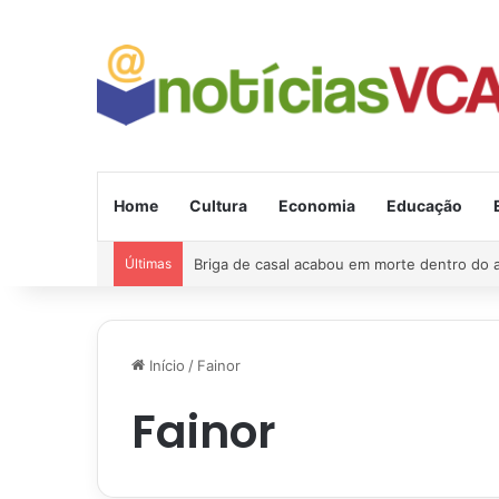
Home
Cultura
Economia
Educação
Últimas
Briga de casal acabou em morte dentro do
Início
/
Fainor
Fainor