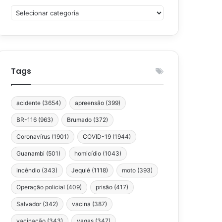
Categorias
Tags
acidente
(3654)
apreensão
(399)
BR-116
(963)
Brumado
(372)
Coronavírus
(1901)
COVID-19
(1944)
Guanambi
(501)
homicídio
(1043)
incêndio
(343)
Jequié
(1118)
moto
(393)
Operação policial
(409)
prisão
(417)
Salvador
(342)
vacina
(387)
vacinação
(343)
vagas
(347)