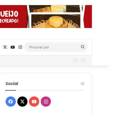
Facebook
X
YouTube
Instagram
Procurar
por
Social
Facebook
X
YouTube
Instagram