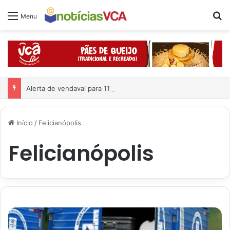
Pr
Menu
Alerta de vendaval para 11 estados e ciclone já está formado
Início
/
Felicianópolis
Felicianópolis