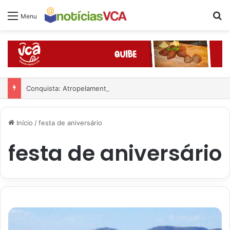
Pr
Menu
Conquista: Atropelamento na Olívia Flores; veja o vídeo
Início
/
festa de aniversário
festa de aniversário