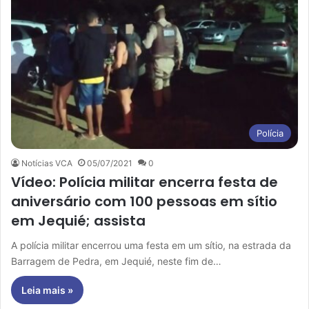
Polícia
Notícias VCA
05/07/2021
0
Vídeo: Polícia militar encerra festa de
aniversário com 100 pessoas em sítio
em Jequié; assista
A polícia militar encerrou uma festa em um sítio, na estrada da
Barragem de Pedra, em Jequié, neste fim de…
Leia mais »