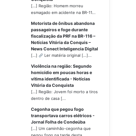
[…] Região: Homem morreu
esmagado em acidente na BR-11...
Motorista de ônibus abandona
passageiros e foge durante
fiscalização da PRF na BR-116 –
Notícias Vitória da Conquis –
News Conect Inteligencia Digital
[…]
Ler matéria original […]...
Violência na região: Segundo
homicídio em poucas horas e
vítima identificada - Notícias
Vitória da Conquista
[…] Região: Jovem foi morto a tiros
dentro de casa [...
Cegonha que pegou fogo
transportava carros elétricos -
Jornal Folha de Condeúba
[…] Um caminhão-cegonha que
pegou fogo na tarde desta...