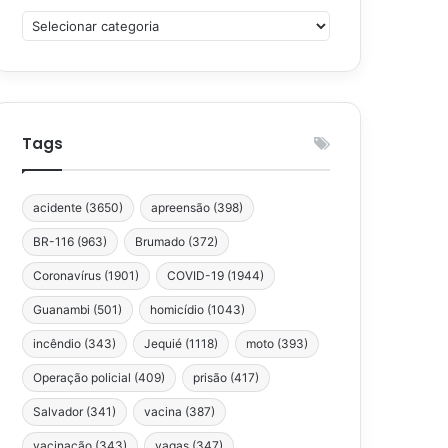
Categorias
Tags
acidente
(3650)
apreensão
(398)
BR-116
(963)
Brumado
(372)
Coronavírus
(1901)
COVID-19
(1944)
Guanambi
(501)
homicídio
(1043)
incêndio
(343)
Jequié
(1118)
moto
(393)
Operação policial
(409)
prisão
(417)
Salvador
(341)
vacina
(387)
vacinação
(343)
vagas
(347)