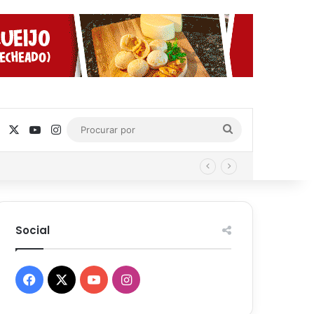
Facebook
X
YouTube
Instagram
Procurar
por
Social
Facebook
X
YouTube
Instagram