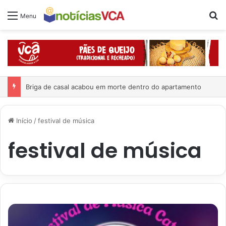
Pr
Menu
Briga de casal acabou em morte dentro do apartamento
Início
/
festival de música
festival de música