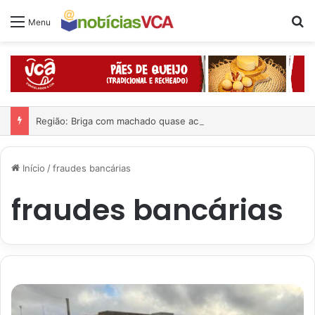
Pr
Menu
Região: Briga com machado quase acaba em tragédia
Início
/
fraudes bancárias
fraudes bancárias