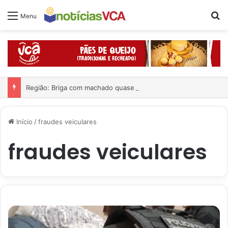
Pr
Menu
Região: Briga com machado quase acaba em tragédia
Início
/
fraudes veiculares
fraudes veiculares