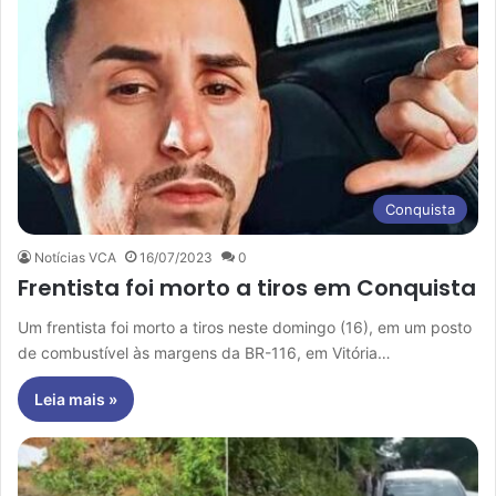
Conquista
Notícias VCA
16/07/2023
0
Frentista foi morto a tiros em Conquista
Um frentista foi morto a tiros neste domingo (16), em um posto
de combustível às margens da BR-116, em Vitória…
Leia mais »