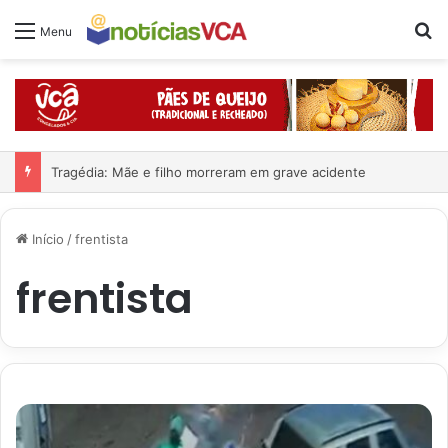
Pr
Menu
Tragédia: Mãe e filho morreram em grave acidente
Início
/
frentista
frentista