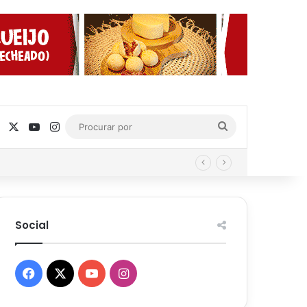
Facebook
X
YouTube
Instagram
Procurar
por
Social
Facebook
X
YouTube
Instagram