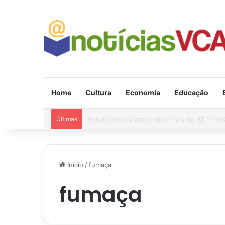
Home
Cultura
Economia
Educação
Últimas
Alerta de vendaval para 11 estados e ciclon
Início
/
fumaça
fumaça