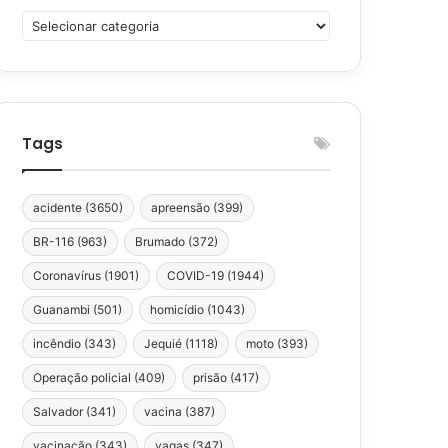
Categorias
Tags
acidente
(3650)
apreensão
(399)
BR-116
(963)
Brumado
(372)
Coronavírus
(1901)
COVID-19
(1944)
Guanambi
(501)
homicídio
(1043)
incêndio
(343)
Jequié
(1118)
moto
(393)
Operação policial
(409)
prisão
(417)
Salvador
(341)
vacina
(387)
vacinação
(343)
vagas
(347)