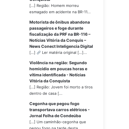
[…] Região: Homem morreu
esmagado em acidente na BR-11...
Motorista de ônibus abandona
passageiros e foge durante
fiscalização da PRF na BR-116 –
Notícias Vitória da Conquis –
News Conect Inteligencia Digital
[…]
Ler matéria original […]...
Violência na região: Segundo
homicídio em poucas horas e
vítima identificada - Notícias
Vitória da Conquista
[…] Região: Jovem foi morto a tiros
dentro de casa [...
Cegonha que pegou fogo
transportava carros elétricos -
Jornal Folha de Condeúba
[…] Um caminhão-cegonha que
pegou fogo na tarde desta...