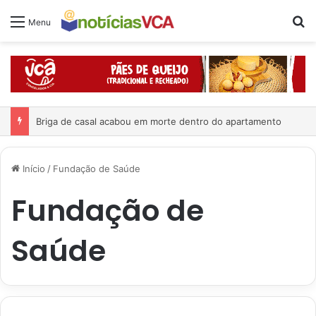
Pr
Menu
Briga de casal acabou em morte dentro do apartamento
Início
/
Fundação de Saúde
Fundação de
Saúde