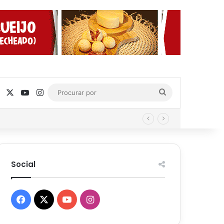
Facebook
X
YouTube
Instagram
Procurar
por
Social
Facebook
X
YouTube
Instagram