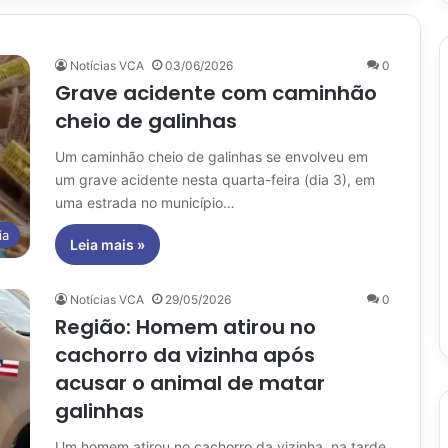
Notícias VCA
03/06/2026
0
Grave acidente com caminhão
cheio de galinhas
Um caminhão cheio de galinhas se envolveu em
um grave acidente nesta quarta-feira (dia 3), em
uma estrada no município…
ia
Leia mais »
Notícias VCA
29/05/2026
0
Região: Homem atirou no
cachorro da vizinha após
acusar o animal de matar
galinhas
Um homem atirou no cachorro da vizinha, na tarde