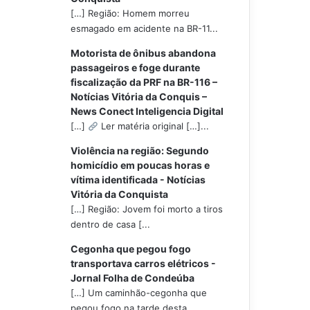
[…] Região: Homem morreu
esmagado em acidente na BR-11...
Motorista de ônibus abandona
passageiros e foge durante
fiscalização da PRF na BR-116 –
Notícias Vitória da Conquis –
News Conect Inteligencia Digital
[…]
Ler matéria original […]...
Violência na região: Segundo
homicídio em poucas horas e
vítima identificada - Notícias
Vitória da Conquista
[…] Região: Jovem foi morto a tiros
dentro de casa [...
Cegonha que pegou fogo
transportava carros elétricos -
Jornal Folha de Condeúba
[…] Um caminhão-cegonha que
pegou fogo na tarde desta...