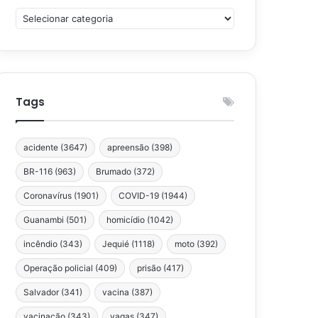
Categorias
Tags
acidente
(3647)
apreensão
(398)
BR-116
(963)
Brumado
(372)
Coronavírus
(1901)
COVID-19
(1944)
Guanambi
(501)
homicídio
(1042)
incêndio
(343)
Jequié
(1118)
moto
(392)
Operação policial
(409)
prisão
(417)
Salvador
(341)
vacina
(387)
vacinação
(343)
vagas
(347)