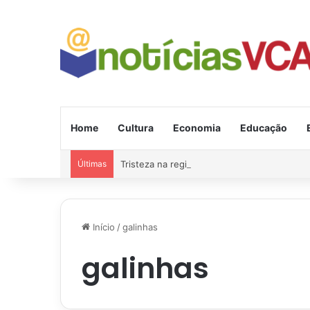
Home
Cultura
Economia
Educação
Últimas
Tristeza na região: Andrei morreu em grave
Início
/
galinhas
galinhas