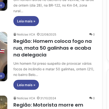
de ontem (dia 28), na BR-122, no Km 04, zona
te
rural…
Leia mais »
Notícias VCA
22/08/2025
0
Região: Homem coloca fogo na
rua, mata 50 galinhas e acaba
na delegacia
Um homem foi preso suspeito de provocar vários
focos de incêndio e matar 50 galinhas, ontem (21),
no bairro Belo…
te
Leia mais »
Notícias VCA
31/10/2024
0
Região: Motorista morre em