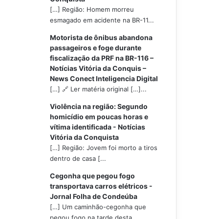
[…] Região: Homem morreu
esmagado em acidente na BR-11...
Motorista de ônibus abandona
passageiros e foge durante
fiscalização da PRF na BR-116 –
Notícias Vitória da Conquis –
News Conect Inteligencia Digital
[…] 🔗 Ler matéria original […]...
Violência na região: Segundo
homicídio em poucas horas e
vítima identificada - Notícias
Vitória da Conquista
[…] Região: Jovem foi morto a tiros
dentro de casa [...
Cegonha que pegou fogo
transportava carros elétricos -
Jornal Folha de Condeúba
[…] Um caminhão-cegonha que
pegou fogo na tarde desta...