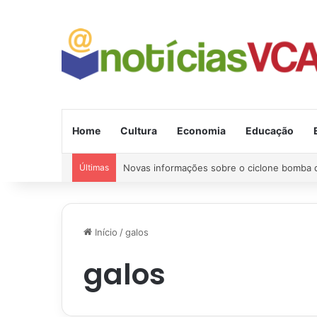
Home
Cultura
Economia
Educação
Últimas
Região: Briga com machado quase acaba em
Início
/
galos
galos