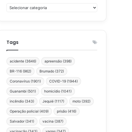
Categorias
Tags
acidente
(3646)
apreensão
(398)
BR-116
(962)
Brumado
(372)
Coronavírus
(1901)
COVID-19
(1944)
Guanambi
(501)
homicídio
(1041)
incêndio
(343)
Jequié
(1117)
moto
(392)
Operação policial
(409)
prisão
(416)
Salvador
(341)
vacina
(387)
vacinação
(343)
vagas
(347)