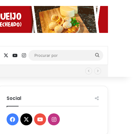
Facebook
X
YouTube
Instagram
Procurar
por
Social
Facebook
X
YouTube
Instagram