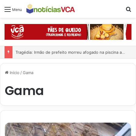
Pr
Menu
Tragédia: Irmão de prefeito morreu afogado na piscina após cair de cadeira de rodas
Início
/
Gama
Gama