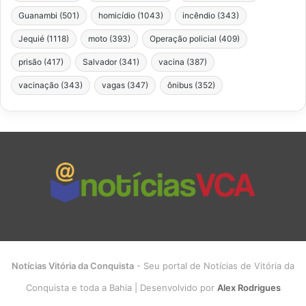
Guanambi
(501)
homicídio
(1043)
incêndio
(343)
Jequié
(1118)
moto
(393)
Operação policial
(409)
prisão
(417)
Salvador
(341)
vacina
(387)
vacinação
(343)
vagas
(347)
ônibus
(352)
Notícias Vitória da Conquista
- Seu portal de Notícias de Vitória da
Conquista e toda a Bahia | Desenvolvido por
Alex Rodrigues