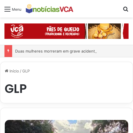
Pr
Menu
Duas mulheres morreram em grave acidente
Início
/
GLP
GLP