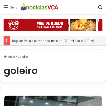
Pr
Menu
Região: Polícia apreendeu mais de R$ 1 milhão e 300 mil dentro de carro; quatro pessoas foram presas
Início
/
goleiro
goleiro