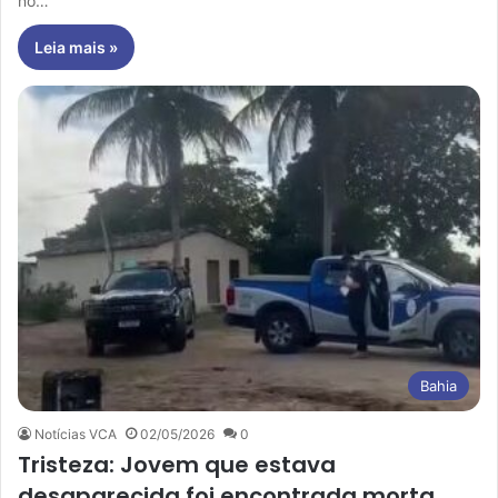
no…
Leia mais »
Bahia
Notícias VCA
02/05/2026
0
Tristeza: Jovem que estava
desaparecida foi encontrada morta