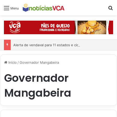
Pr
Menu
Alerta de vendaval para 11 estados e ciclone já está formado
Início
/
Governador Mangabeira
Governador
Mangabeira