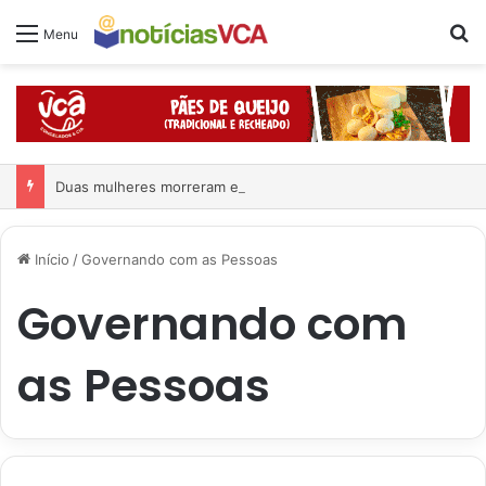
Pr
Menu
Duas mulheres morreram em grave acidente
Início
/
Governando com as Pessoas
Governando com
as Pessoas