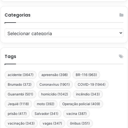
Categorias
Categorias
Tags
acidente
(3647)
apreensão
(398)
BR-116
(963)
Brumado
(372)
Coronavírus
(1901)
COVID-19
(1944)
Guanambi
(501)
homicídio
(1042)
incêndio
(343)
Jequié
(1118)
moto
(392)
Operação policial
(409)
prisão
(417)
Salvador
(341)
vacina
(387)
vacinação
(343)
vagas
(347)
ônibus
(351)