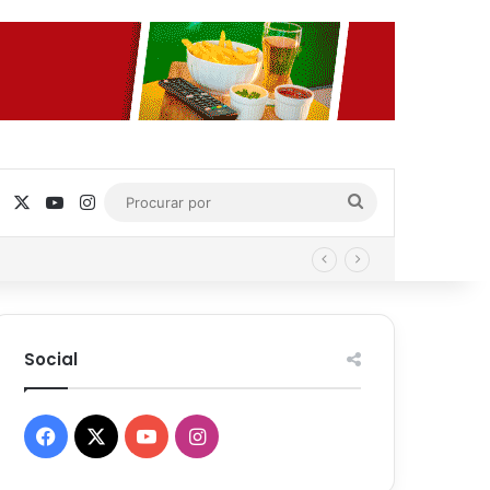
Facebook
X
YouTube
Instagram
Procurar
por
Social
Facebook
X
YouTube
Instagram