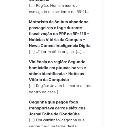
[…] Região: Homem morreu
esmagado em acidente na BR-11...
Motorista de ônibus abandona
passageiros e foge durante
fiscalização da PRF na BR-116 –
Notícias Vitória da Conquis –
News Conect Inteligencia Digital
[…] 🔗 Ler matéria original […]...
Violência na região: Segundo
homicídio em poucas horas e
vítima identificada - Notícias
Vitória da Conquista
[…] Região: Jovem foi morto a tiros
dentro de casa [...
Cegonha que pegou fogo
transportava carros elétricos -
Jornal Folha de Condeúba
[…] Um caminhão-cegonha que
pegou fogo na tarde desta...