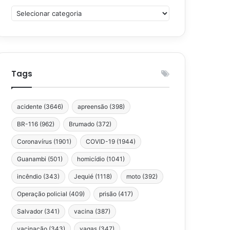
Categorias
Tags
acidente
(3646)
apreensão
(398)
BR-116
(962)
Brumado
(372)
Coronavírus
(1901)
COVID-19
(1944)
Guanambi
(501)
homicídio
(1041)
incêndio
(343)
Jequié
(1118)
moto
(392)
Operação policial
(409)
prisão
(417)
Salvador
(341)
vacina
(387)
vacinação
(343)
vagas
(347)