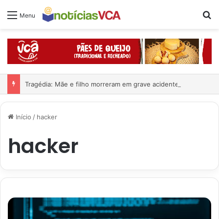
Pr
Menu
Tragédia: Mãe e filho morreram em grave acidente
Início
/
hacker
hacker