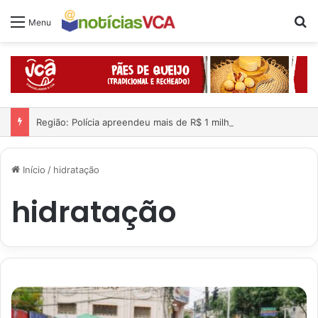
Pr
Menu
Região: Polícia apreendeu mais de R$ 1 milhão e 300 mil dentro de carro; quatro pessoas foram presas
Início
/
hidratação
hidratação