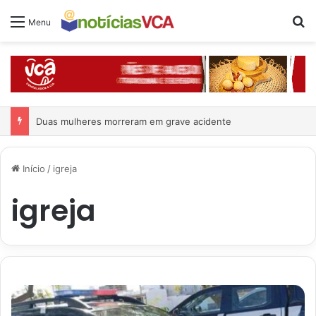
Pr
Menu
Duas mulheres morreram em grave acidente
Início
/
igreja
igreja