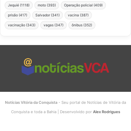
Jequié
(1118)
moto
(393)
Operação policial
(409)
prisão
(417)
Salvador
(341)
vacina
(387)
vacinação
(343)
vagas
(347)
ônibus
(352)
Notícias Vitória da Conquista
- Seu portal de Notícias de Vitória da
Conquista e toda a Bahia | Desenvolvido por
Alex Rodrigues