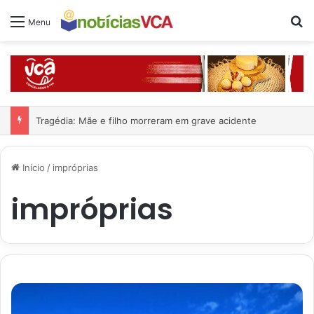
Pr
Menu
Tragédia: Mãe e filho morreram em grave acidente
Início
/
impróprias
impróprias