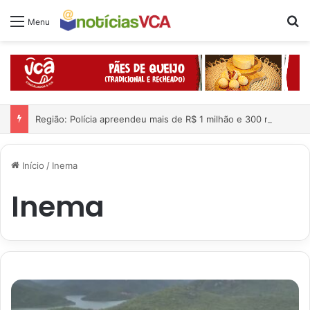
Pr
Menu
Região: Polícia apreendeu mais de R$ 1 milhão e 300 mil dentro de carro; quatro pessoas foram presas
Início
/
Inema
Inema