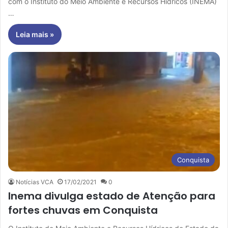
com o Instituto do Meio Ambiente e Recursos Hídricos (INEMA)
…
Leia mais »
Conquista
Notícias VCA
17/02/2021
0
Inema divulga estado de Atenção para
fortes chuvas em Conquista