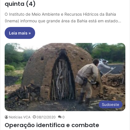
quinta (4)
O Instituto de Meio Ambiente e Recursos Hídricos da Bahia
(Inema) informou que grande área da Bahia está em estado…
Leia mais »
Sudoeste
Notícias VCA
08/12/2020
0
Operação identifica e combate