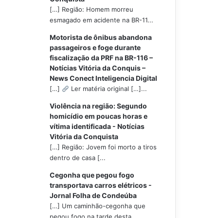
[…] Região: Homem morreu
esmagado em acidente na BR-11...
Motorista de ônibus abandona
passageiros e foge durante
fiscalização da PRF na BR-116 –
Notícias Vitória da Conquis –
News Conect Inteligencia Digital
[…]
Ler matéria original […]...
Violência na região: Segundo
homicídio em poucas horas e
vítima identificada - Notícias
Vitória da Conquista
[…] Região: Jovem foi morto a tiros
dentro de casa [...
Cegonha que pegou fogo
transportava carros elétricos -
Jornal Folha de Condeúba
[…] Um caminhão-cegonha que
pegou fogo na tarde desta...