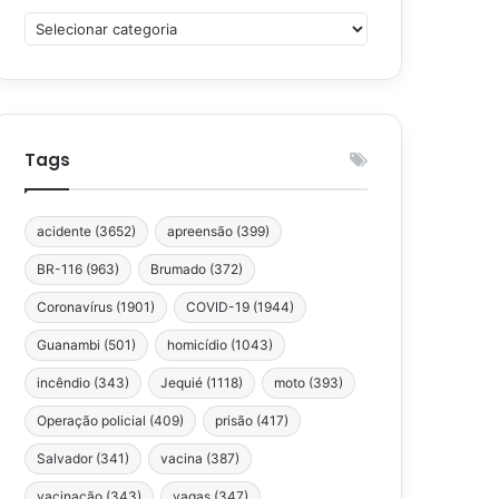
Categorias
Tags
acidente
(3652)
apreensão
(399)
BR-116
(963)
Brumado
(372)
Coronavírus
(1901)
COVID-19
(1944)
Guanambi
(501)
homicídio
(1043)
incêndio
(343)
Jequié
(1118)
moto
(393)
Operação policial
(409)
prisão
(417)
Salvador
(341)
vacina
(387)
vacinação
(343)
vagas
(347)