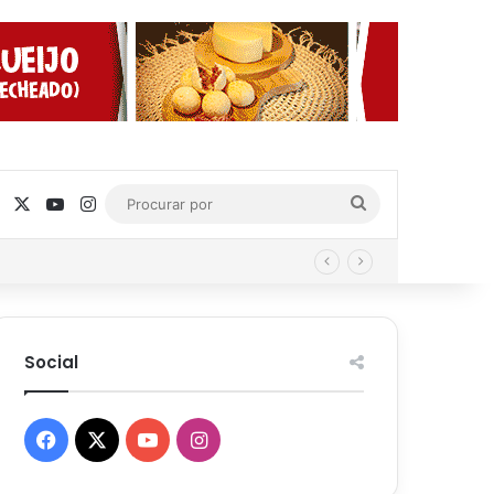
Facebook
X
YouTube
Instagram
Procurar
por
Social
Facebook
X
YouTube
Instagram